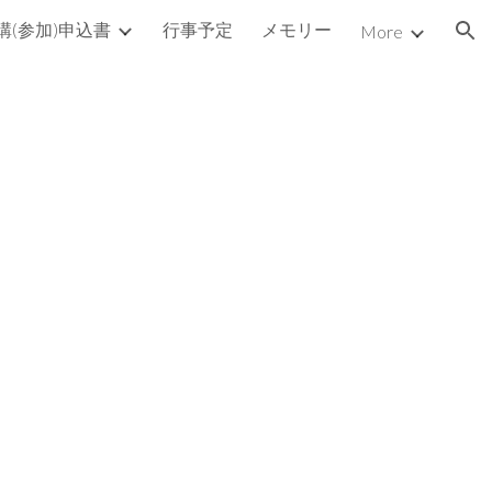
講(参加)申込書
行事予定
メモリー
More
ion