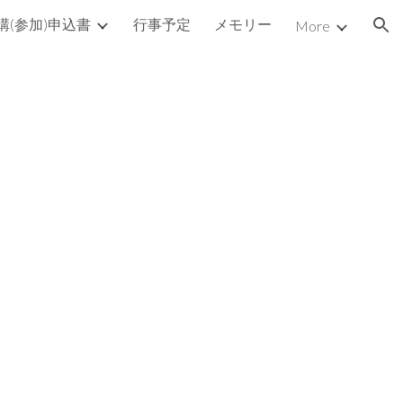
講(参加)申込書
行事予定
メモリー
More
ion