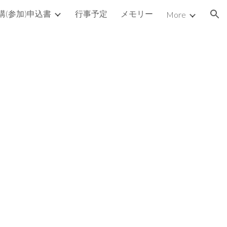
講(参加)申込書
行事予定
メモリー
More
ion